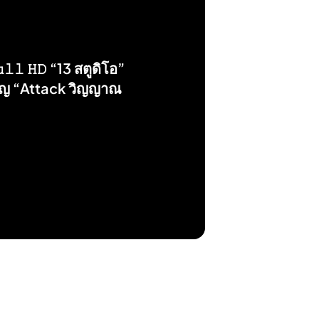
𝚕𝚕 𝙷𝙳 “13 สตูดิโอ”
วัญ “Attack วิญญาณ