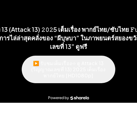
3 (Attack 13) 𝟸𝟶𝟸5 เต็มเรื่อง พากย์ไทย/ซับไทย 𝙵𝚞
การไล่ล่าสุดคลั่งของ “ผีบุษบา” ในภาพยนตร์สยองข
เลขที่ 13” ดูฟรี
▶ รับชมเต็มเรื่อง➾ ดู Attack 13
(วิญญาณเลขที่ 13) 2025 เต็มเรื่อง
พากย์ไทย [HD1080p]
Powered by
Sharelo